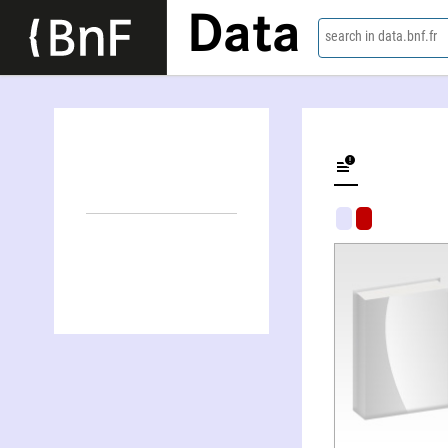
Data
search in data.bnf.fr