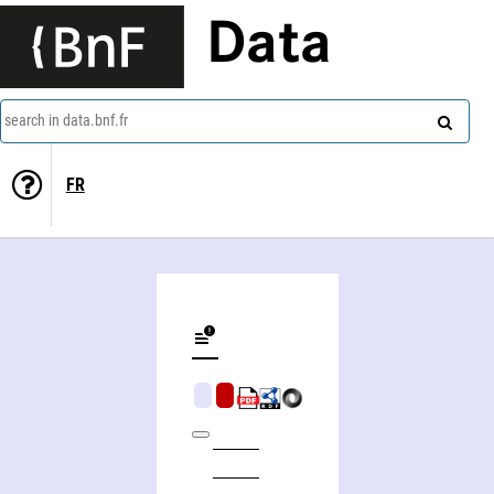
Data
search in data.bnf.fr
FR