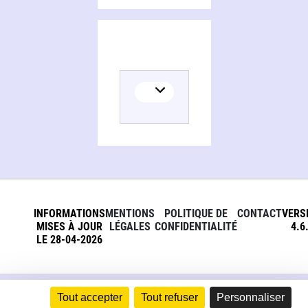
INFORMATIONS
MENTIONS
POLITIQUE DE
CONTACT
VERS
MISES À JOUR
LÉGALES
CONFIDENTIALITÉ
4.6
LE 28-04-2026
Tout accepter
Tout refuser
Personnaliser