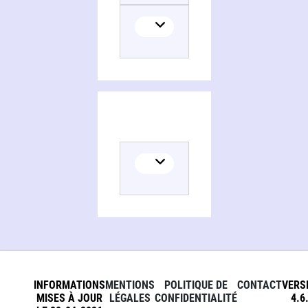
INFORMATIONS
MENTIONS
POLITIQUE DE
CONTACT
VERS
MISES À JOUR
LÉGALES
CONFIDENTIALITÉ
4.6