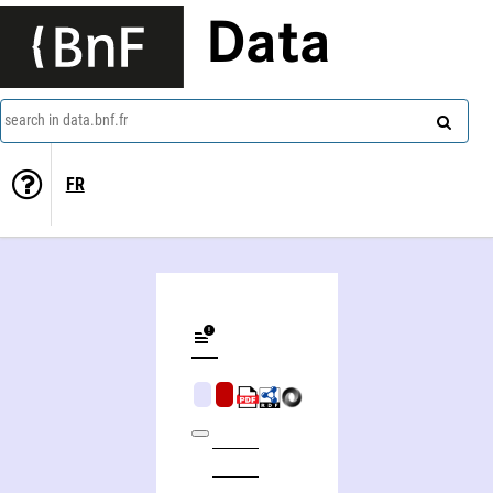
Data
search in data.bnf.fr
FR