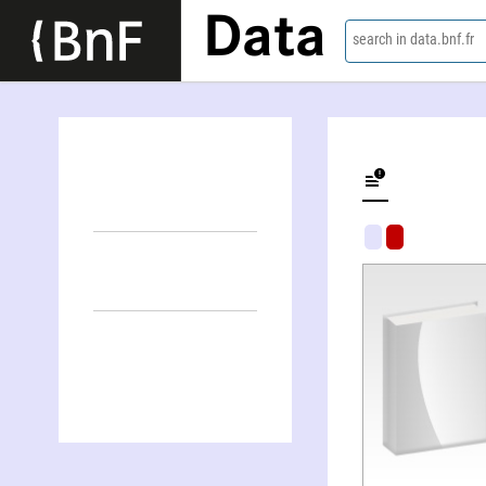
Data
search in data.bnf.fr