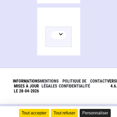
INFORMATIONS
MENTIONS
POLITIQUE DE
CONTACT
VERS
MISES À JOUR
LÉGALES
CONFIDENTIALITÉ
4.6
LE 28-04-2026
Tout accepter
Tout refuser
Personnaliser