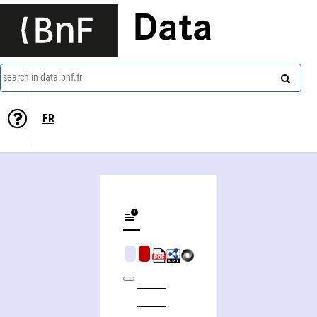
Data
search in data.bnf.fr
FR