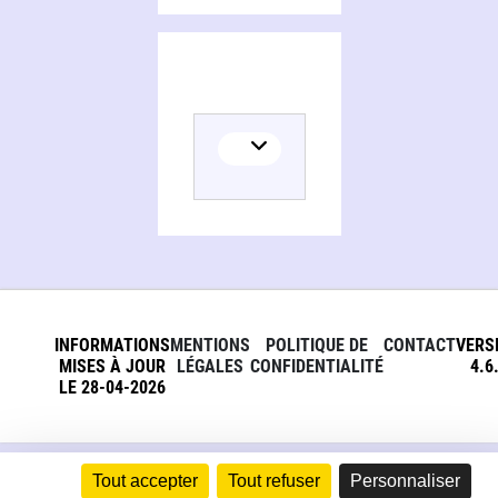
INFORMATIONS
MENTIONS
POLITIQUE DE
CONTACT
VERS
MISES À JOUR
LÉGALES
CONFIDENTIALITÉ
4.6
LE 28-04-2026
Tout accepter
Tout refuser
Personnaliser