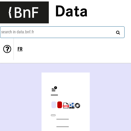
Data
search in data.bnf.fr
FR