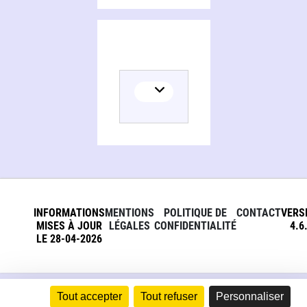
INFORMATIONS
MENTIONS
POLITIQUE DE
CONTACT
VERS
MISES À JOUR
LÉGALES
CONFIDENTIALITÉ
4.6
LE 28-04-2026
Tout accepter
Tout refuser
Personnaliser