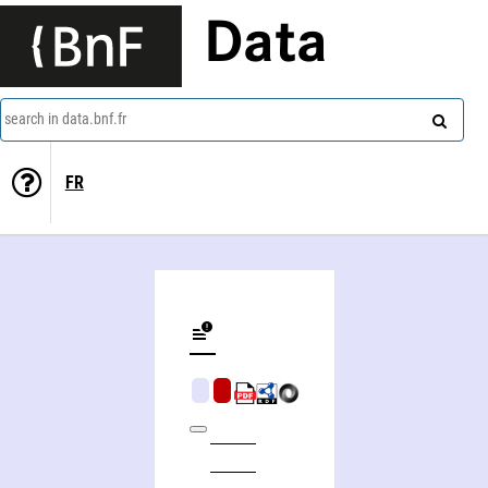
Data
search in data.bnf.fr
FR