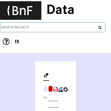
Data
search in data.bnf.fr
FR