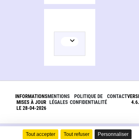
INFORMATIONS
MENTIONS
POLITIQUE DE
CONTACT
VERS
MISES À JOUR
LÉGALES
CONFIDENTIALITÉ
4.6
LE 28-04-2026
Tout accepter
Tout refuser
Personnaliser