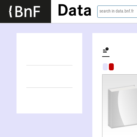
Data
search in data.bnf.fr