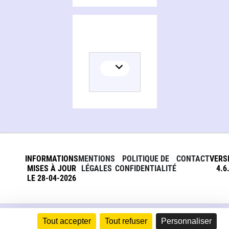
INFORMATIONS
MENTIONS
POLITIQUE DE
CONTACT
VERS
MISES À JOUR
LÉGALES
CONFIDENTIALITÉ
4.6
LE 28-04-2026
Tout accepter
Tout refuser
Personnaliser