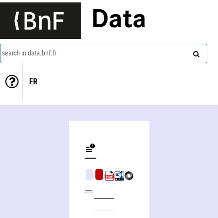
Data
search in data.bnf.fr
FR