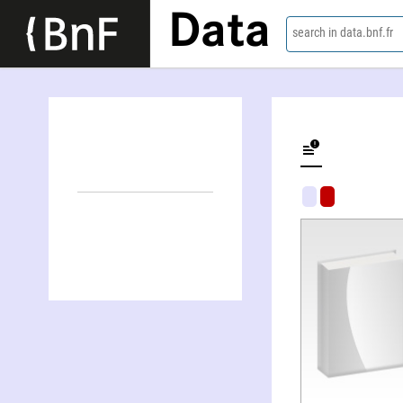
Data
search in data.bnf.fr