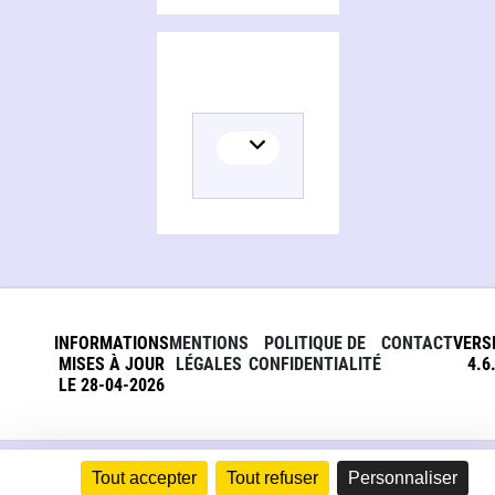
INFORMATIONS
MENTIONS
POLITIQUE DE
CONTACT
VERS
MISES À JOUR
LÉGALES
CONFIDENTIALITÉ
4.6
LE 28-04-2026
Tout accepter
Tout refuser
Personnaliser