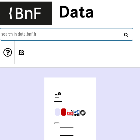
Data
search in data.bnf.fr
FR