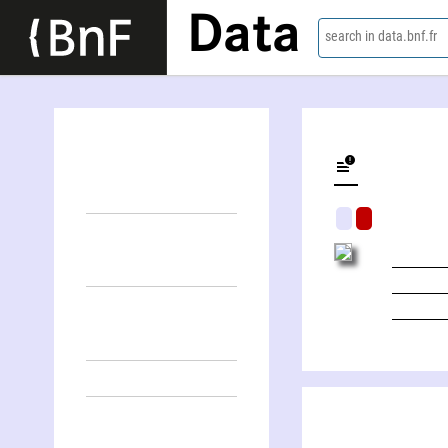
Data
search in data.bnf.fr