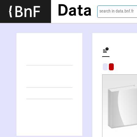
Data
search in data.bnf.fr