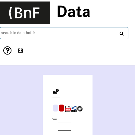
Data
search in data.bnf.fr
FR