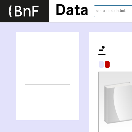
Data
search in data.bnf.fr