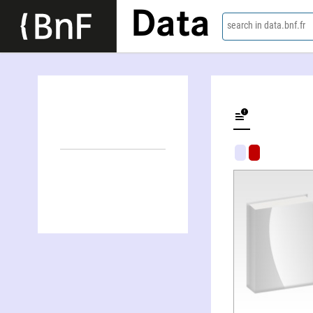
Data
search in data.bnf.fr