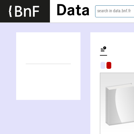
Data
search in data.bnf.fr