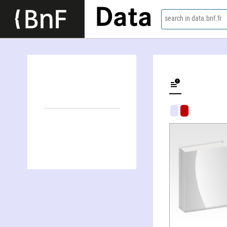
Data
search in data.bnf.fr