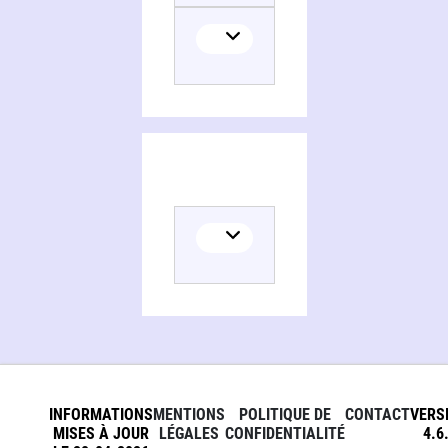
INFORMATIONS
MENTIONS
POLITIQUE DE
CONTACT
VERS
MISES À JOUR
LÉGALES
CONFIDENTIALITÉ
4.6