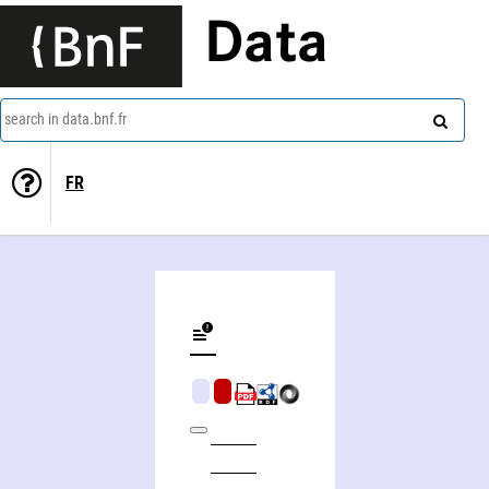
Data
search in data.bnf.fr
FR