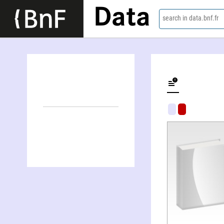
Data
search in data.bnf.fr