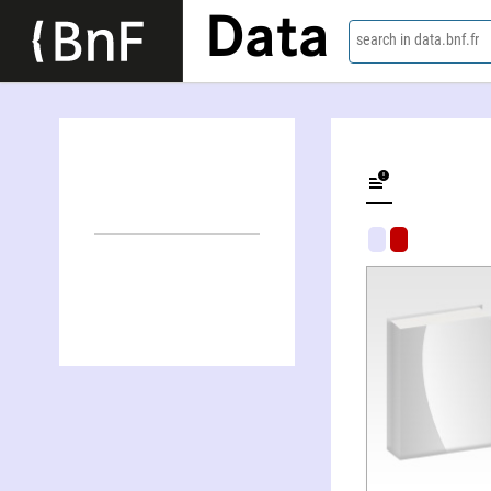
Data
search in data.bnf.fr