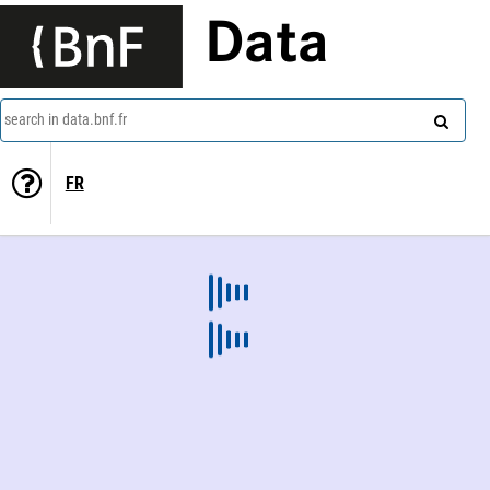
Data
search in data.bnf.fr
FR