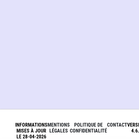
INFORMATIONS
MENTIONS
POLITIQUE DE
CONTACT
VERS
MISES À JOUR
LÉGALES
CONFIDENTIALITÉ
4.6
LE 28-04-2026