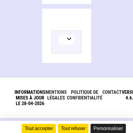
INFORMATIONS
MENTIONS
POLITIQUE DE
CONTACT
VERS
MISES À JOUR
LÉGALES
CONFIDENTIALITÉ
4.6
LE 28-04-2026
Tout accepter
Tout refuser
Personnaliser