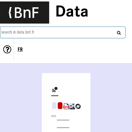
Data
search in data.bnf.fr
FR