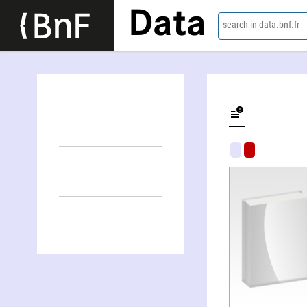
Data
search in data.bnf.fr