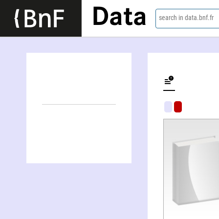
Data
search in data.bnf.fr