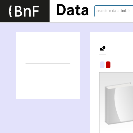
Data
search in data.bnf.fr