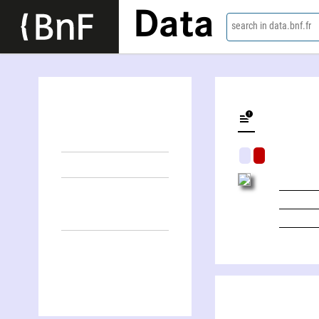
Data
search in data.bnf.fr