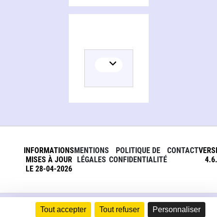
INFORMATIONS
MENTIONS
POLITIQUE DE
CONTACT
VERS
MISES À JOUR
LÉGALES
CONFIDENTIALITÉ
4.6
LE 28-04-2026
Tout accepter
Tout refuser
Personnaliser