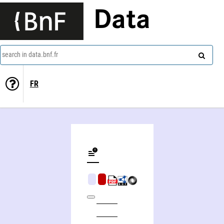
Data
search in data.bnf.fr
FR