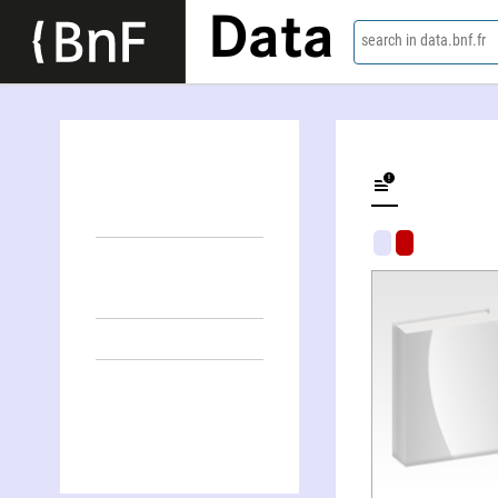
Data
search in data.bnf.fr