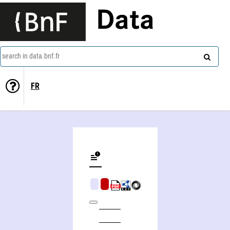
Data
search in data.bnf.fr
FR