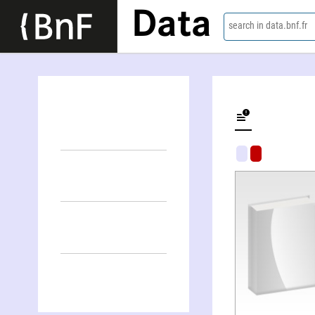
Data
search in data.bnf.fr