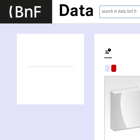
Data
search in data.bnf.fr