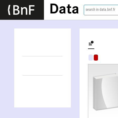
Data
search in data.bnf.fr