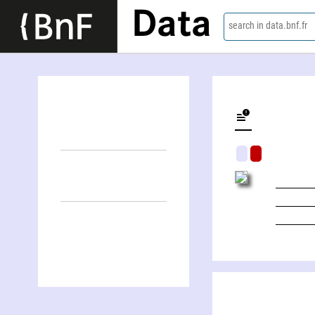
Data
search in data.bnf.fr