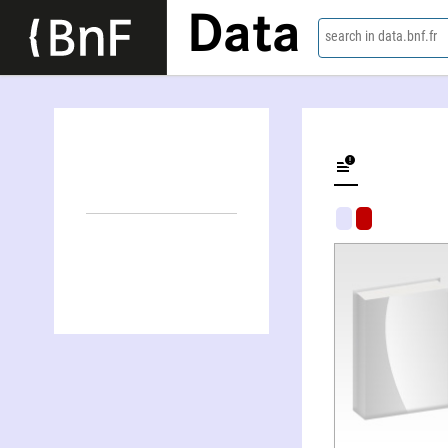
Data
search in data.bnf.fr