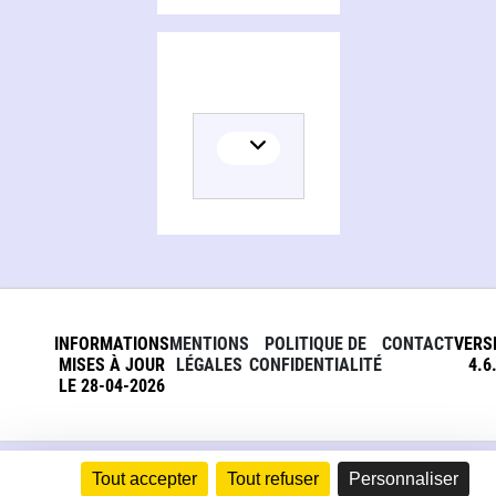
INFORMATIONS
MENTIONS
POLITIQUE DE
CONTACT
VERS
MISES À JOUR
LÉGALES
CONFIDENTIALITÉ
4.6
LE 28-04-2026
Tout accepter
Tout refuser
Personnaliser