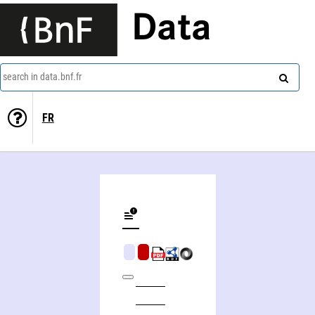
Data
search in data.bnf.fr
FR