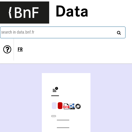
Data
search in data.bnf.fr
FR
Redeeming history, social concern in Bernard Lonergan and Robert Doran