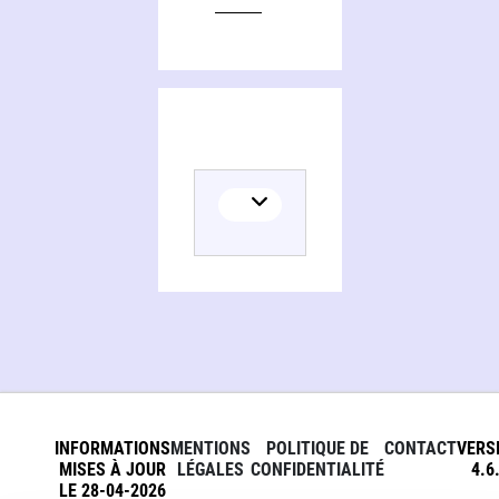
Editions of Redeeming history, social concern in Bernard Lonergan and Robert Doran
INFORMATIONS
MENTIONS
POLITIQUE DE
CONTACT
VERS
MISES À JOUR
LÉGALES
CONFIDENTIALITÉ
4.6
LE 28-04-2026