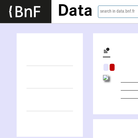
Data
search in data.bnf.fr