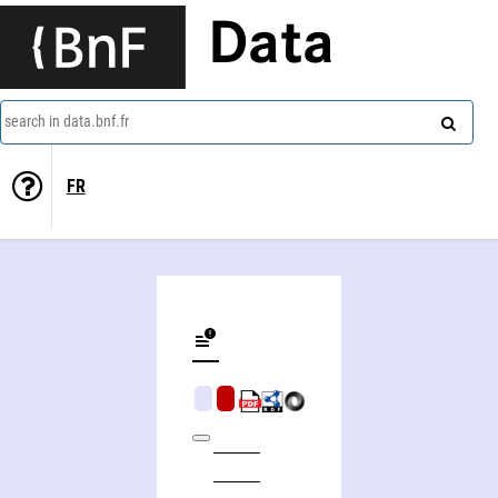
Data
search in data.bnf.fr
FR