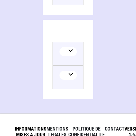
Collaborator
INFORMATIONS
MENTIONS
POLITIQUE DE
CONTACT
VERS
MISES À JOUR
LÉGALES
CONFIDENTIALITÉ
4.6