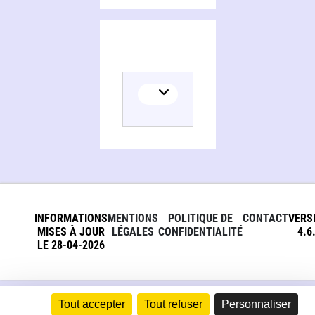
INFORMATIONS
MENTIONS
POLITIQUE DE
CONTACT
VERS
MISES À JOUR
LÉGALES
CONFIDENTIALITÉ
4.6
LE 28-04-2026
Tout accepter
Tout refuser
Personnaliser