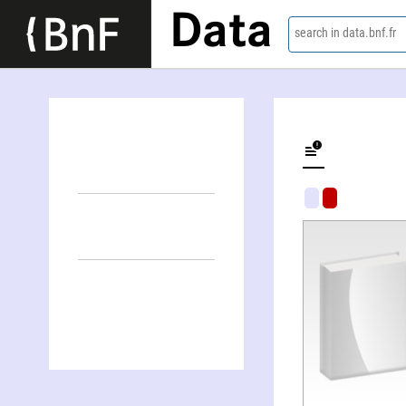
Data
search in data.bnf.fr