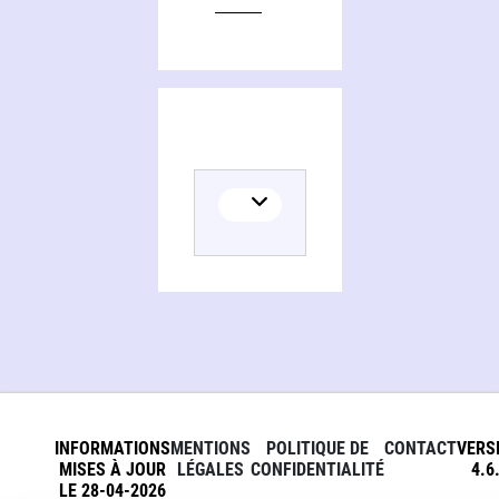
INFORMATIONS
MENTIONS
POLITIQUE DE
CONTACT
VERS
MISES À JOUR
LÉGALES
CONFIDENTIALITÉ
4.6
LE 28-04-2026