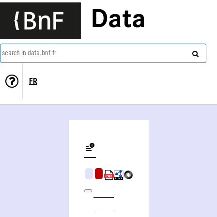
Data
search in data.bnf.fr
FR