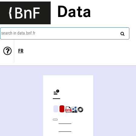
Data
search in data.bnf.fr
FR