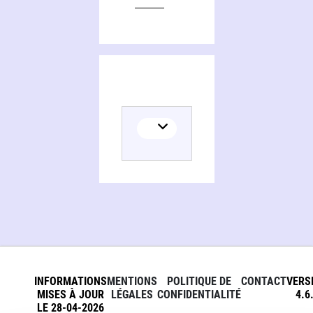
INFORMATIONS
MENTIONS
POLITIQUE DE
CONTACT
VERS
MISES À JOUR
LÉGALES
CONFIDENTIALITÉ
4.6
LE 28-04-2026