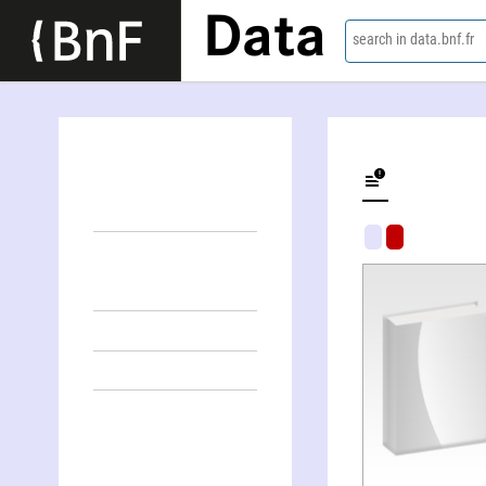
Data
search in data.bnf.fr