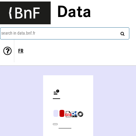
Data
search in data.bnf.fr
FR