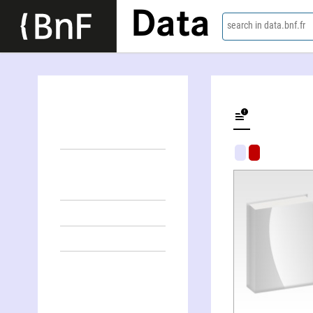
Data
search in data.bnf.fr