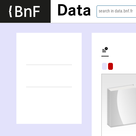
Data
search in data.bnf.fr