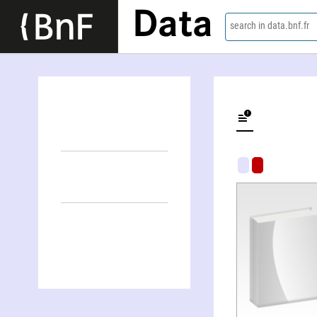
Data
search in data.bnf.fr