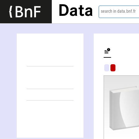
Data
search in data.bnf.fr